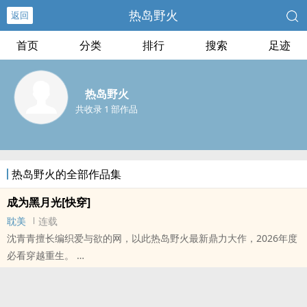
热岛野火
返回
首页
分类
排行
搜索
足迹
热岛野火
共收录 1 部作品
热岛野火的全部作品集
成为黑月光[快穿]
耽美
连载
沈青青擅长编织爱与欲的网，以此热岛野火最新鼎力大作，2026年度
必看穿越重生。
本站提示：各位书友要是觉得《成为黑月光[快穿]》还不错的话请不
要忘记向您QQ群和微博里的朋友推荐哦！